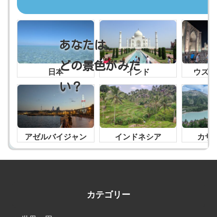
日本
インド
ウズベ
アゼルバイジャン
インドネシア
カザ
カテゴリー