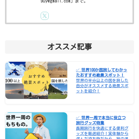
9uy@gmail.com」まで。
オススメ記事
✅
世界100か国旅してわかっ
たおすすめ絶景スポット！
世界の半分以上の国を旅した
自分がオススメする絶景スポ
ットを紹介！
✅
世界一周で本当に役立つ
旅行グッズ特集
長期旅行を快適にする便利グ
ッズを厳選紹介！実体験から
選んだ持ち物だから、旅の満