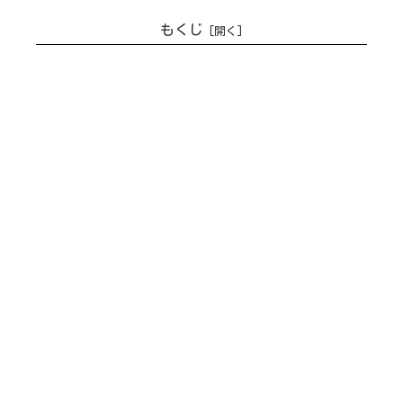
もくじ
【ついに入国！】コルカタからバン
グラデシュへ陸路国境越え【国境→
ダッカへ】