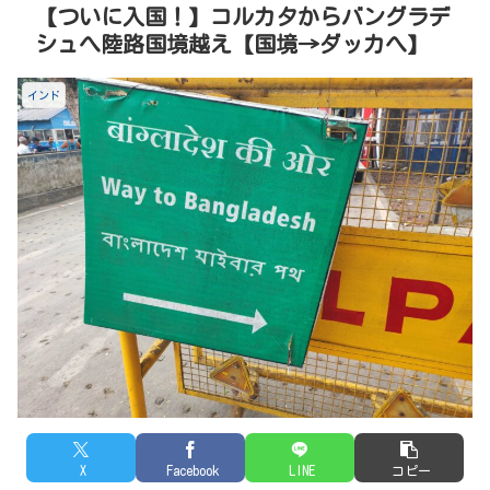
【ついに入国！】コルカタからバングラデ
シュへ陸路国境越え【国境→ダッカへ】
インド
X
Facebook
LINE
コピー