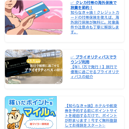
✅
クレカ付帯の海外保険で
旅費を節約！
知らなきゃ損！クレジットカ
ードの付帯保険を使えば、海
外旅行保険が無料に。対象条
件や注意点も丁寧に解説しま
す。
✅
プライオリティパスでラ
ウンジ利用
【年1.1万で発行！】旅行で
優雅に過ごせるプライオリテ
ィパスの紹介
【知らなきゃ損】ホテルや航空
券を予約する前にポイントサイ
トを経由するだけで、ポイント
が貯まります！今すぐ無料登録
してお得旅をスタート✨