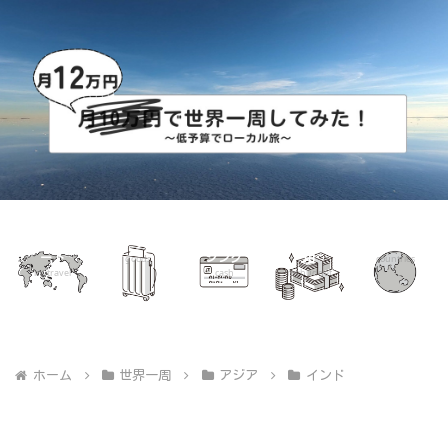
世界一周ル
グッズ
海外キャッ
世界一周費
国別リスト
ート
シング
用
goods
countries
mytravel
cash
mybudget
ホーム
世界一周
アジア
インド