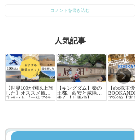
コメントを書き込む
人気記事
【世界100か国以上旅
【キングダム】秦の
【abc株主優
した】オススメ観光
王都、西安と咸陽を
BOOKANDB
スポット【一生で行
歩く【兵馬俑】
で宿泊【本屋
くべき！絶景】
る】