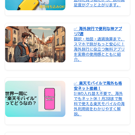
足度がグッと上がります。
✅
海外旅行で便利な神アプ
リ7選
翻訳・地図・通貨換算まで、
スマホで旅がもっと安心に！
海外旅行に役立つ無料アプリ
を実際の使用感とともに紹
介。
✅
楽天モバイルで海外も格
安ネット接続！
SIMの入れ替え不要で、海外
でもネットOK！月2GBまで無
料で使える楽天モバイルの海
外利用術をわかりやすく解
説。