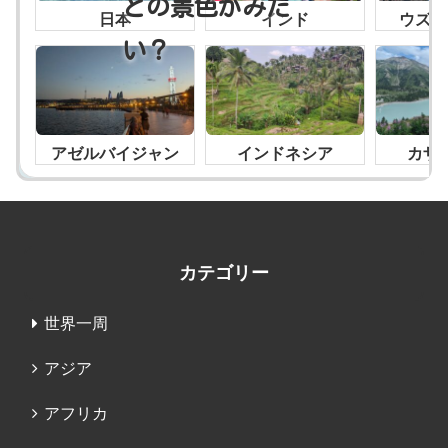
どの景色がみた
日本
インド
ウズベ
い？
アゼルバイジャン
インドネシア
カザ
カテゴリー
世界一周
アジア
アフリカ