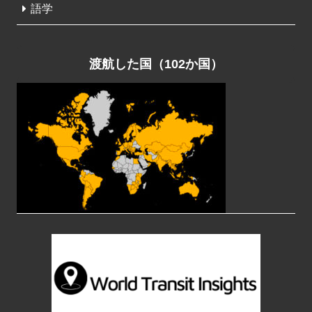
語学
渡航した国（102か国）