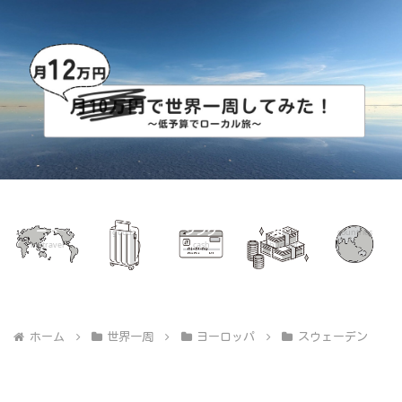
世界一周ル
グッズ
海外キャッ
世界一周費
国別リスト
ート
シング
用
goods
countries
mytravel
cash
mybudget
ホーム
世界一周
ヨーロッパ
スウェーデン