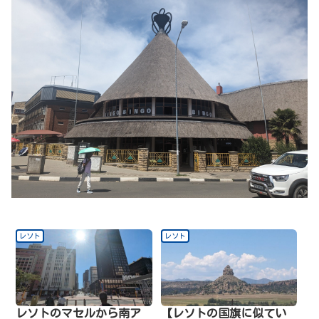
レソト
レソト
レソトのマセルから南ア
【レソトの国旗に似てい