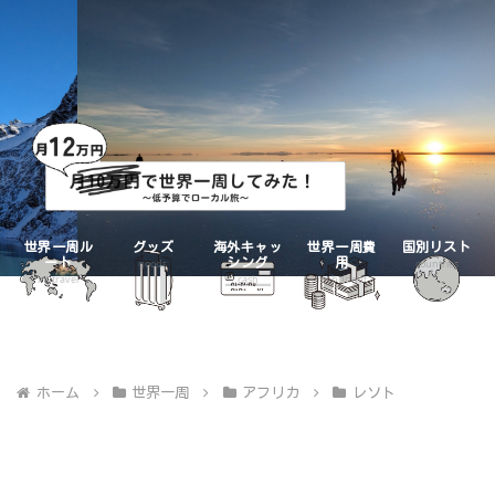
世界一周ル
グッズ
海外キャッ
世界一周費
国別リスト
ート
シング
用
goods
countries
mytravel
cash
mybudget
ホーム
世界一周
アフリカ
レソト