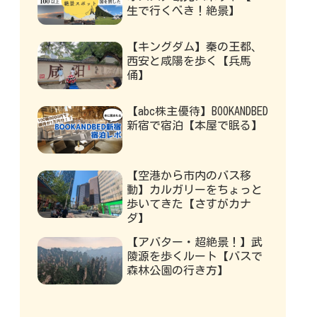
生で行くべき！絶景】
【キングダム】秦の王都、
西安と咸陽を歩く【兵馬
俑】
【abc株主優待】BOOKANDBED
新宿で宿泊【本屋で眠る】
【空港から市内のバス移
動】カルガリーをちょっと
歩いてきた【さすがカナ
ダ】
【アバター・超絶景！】武
陵源を歩くルート【バスで
森林公園の行き方】