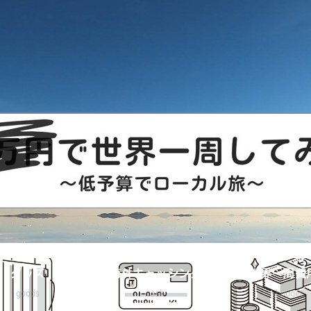
グッズ
海外キャッシング
世界一周費
goods
cash
mybudget