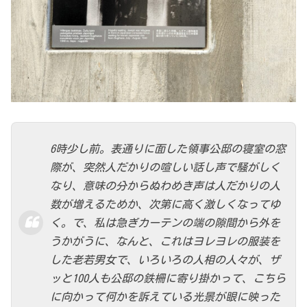
6時少し前。表通りに面した領事公邸の寝室の窓
際が、突然人だかりの喧しい話し声で騒がしく
なり、意味の分からぬわめき声は人だかりの人
数が増えるためか、次第に高く激しくなってゆ
く。で、私は急ぎカーテンの端の隙間から外を
うかがうに、なんと、これはヨレヨレの服装を
した老若男女で、いろいろの人相の人々が、ザ
ッと100人も公邸の鉄柵に寄り掛かって、こちら
に向かって何かを訴えている光景が眼に映った