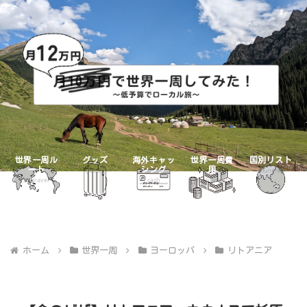
世界一周ル
グッズ
海外キャッ
世界一周費
国別リスト
ート
シング
用
goods
countries
mytravel
cash
mybudget
ホーム
世界一周
ヨーロッパ
リトアニア