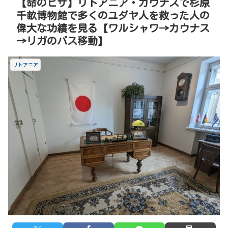
【命のビザ】リトアニア・カウナスで杉原
千畝博物館で多くのユダヤ人を救った人の
偉大な功績を見る【ワルシャワ→カウナス
→リガのバス移動】
リトアニア