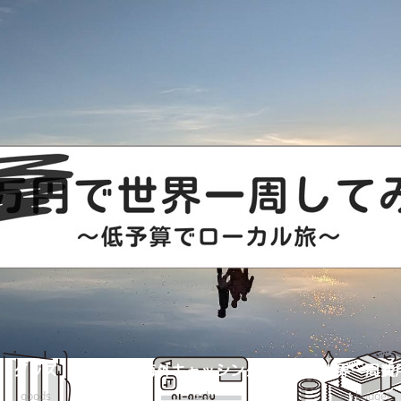
グッズ
海外キャッシング
世界一周費
goods
cash
mybudget