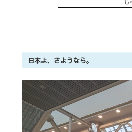
も
【ベトジェットエア】成田からベ
日本よ、さようなら。