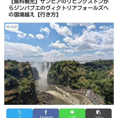
【無料観光】ザンビアのリビングストンか
らジンバブエのヴィクトリアフォールズへ
の国境越え【行き方】
ザンビア
X
Facebook
LINE
コピー