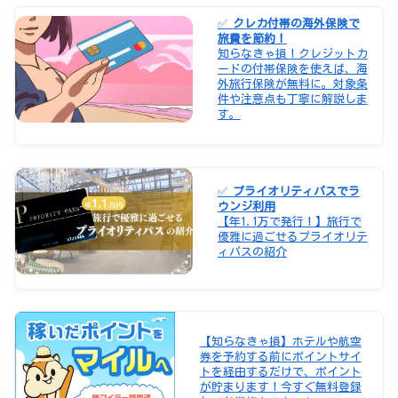
✅
クレカ付帯の海外保険で
旅費を節約！
知らなきゃ損！クレジットカ
ードの付帯保険を使えば、海
外旅行保険が無料に。対象条
件や注意点も丁寧に解説しま
す。
✅
プライオリティパスでラ
ウンジ利用
【年1.1万で発行！】旅行で
優雅に過ごせるプライオリテ
ィパスの紹介
【知らなきゃ損】ホテルや航空
券を予約する前にポイントサイ
トを経由するだけで、ポイント
が貯まります！今すぐ無料登録