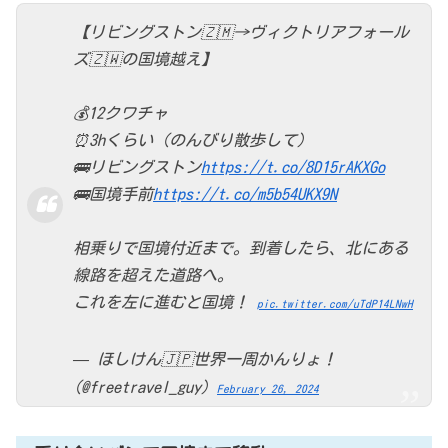
【リビングストン🇿🇲→ヴィクトリアフォール
ズ🇿🇼の国境越え】
💰12クワチャ
⏰3hくらい（のんびり散歩して）
🚌リビングストン
https://t.co/8D15rAKXGo
🚌国境手前
https://t.co/m5b54UKX9N
相乗りで国境付近まで。到着したら、北にある
線路を超えた道路へ。
これを左に進むと国境！
pic.twitter.com/uTdP14LNwH
— ほしけん🇯🇵世界一周かんりょ！
(@freetravel_guy)
February 26, 2024