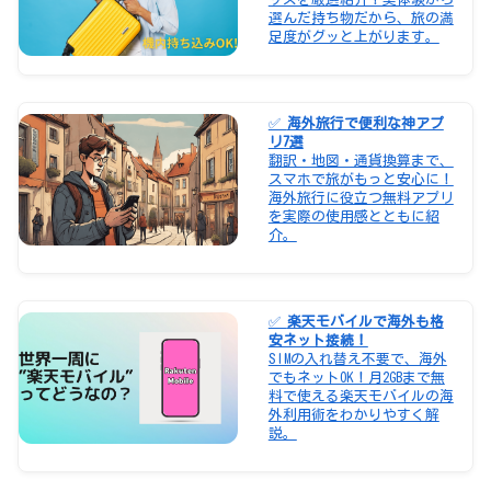
選んだ持ち物だから、旅の満
足度がグッと上がります。
✅
海外旅行で便利な神アプ
リ7選
翻訳・地図・通貨換算まで、
スマホで旅がもっと安心に！
海外旅行に役立つ無料アプリ
を実際の使用感とともに紹
介。
✅
楽天モバイルで海外も格
安ネット接続！
SIMの入れ替え不要で、海外
でもネットOK！月2GBまで無
料で使える楽天モバイルの海
外利用術をわかりやすく解
説。