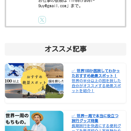
お仕事の依頼は「freetravel-
9uy@gmail.com」まで。
オススメ記事
✅
世界100か国旅してわかっ
たおすすめ絶景スポット！
世界の半分以上の国を旅した
自分がオススメする絶景スポ
ットを紹介！
✅
世界一周で本当に役立つ
旅行グッズ特集
長期旅行を快適にする便利グ
ッズを厳選紹介！実体験から