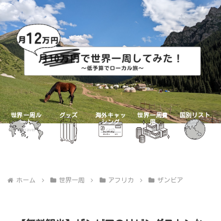
世界一周ル
グッズ
海外キャッ
世界一周費
国別リスト
ート
シング
用
goods
countries
mytravel
cash
mybudget
ホーム
世界一周
アフリカ
ザンビア