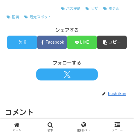
ザンビア
ジンバブエ
バス移動
ビザ
ホテル
国境
観光スポット
シェアする
X
Facebook
LINE
コピー
フォローする
hoshiken
コメント
ホーム
検索
国別リスト
メニュー
コメントを書き込む