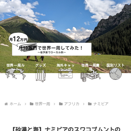
世界一周ル
グッズ
海外キャッ
世界一周費
国別リスト
ート
シング
用
goods
countries
mytravel
cash
mybudget
ホーム
世界一周
アフリカ
ナミビア
【砂漠と海】ナミビアのスワコプムントの