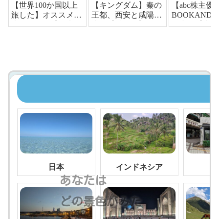
【世界100か国以上
【キングダム】秦の
【abc株主優
旅した】オススメ観
王都、西安と咸陽を
BOOKAND
光スポット【一生で
歩く【兵馬俑】
で宿泊【本屋
行くべき！絶景】
る】
日本
インドネシア
あなたは
どの景色がみた