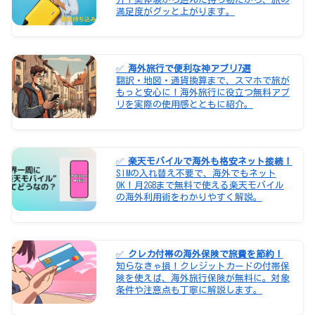
満足度がグッと上がります。
✅
海外旅行で便利な神アプリ7選
翻訳・地図・通貨換算まで、スマホで旅が
もっと安心に！海外旅行に役立つ無料アプ
リを実際の使用感とともに紹介。
✅
楽天モバイルで海外も格安ネット接続！
SIMの入れ替え不要で、海外でもネット
OK！月2GBまで無料で使える楽天モバイル
の海外利用術をわかりやすく解説。
✅
クレカ付帯の海外保険で旅費を節約！
知らなきゃ損！クレジットカードの付帯保
険を使えば、海外旅行保険が無料に。対象
条件や注意点も丁寧に解説します。