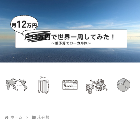
世界一周ル
グッズ
海外キャッ
世界一周費
国別リスト
ート
シング
用
goods
countries
mytravel
cash
mybudget
ホーム
未分類