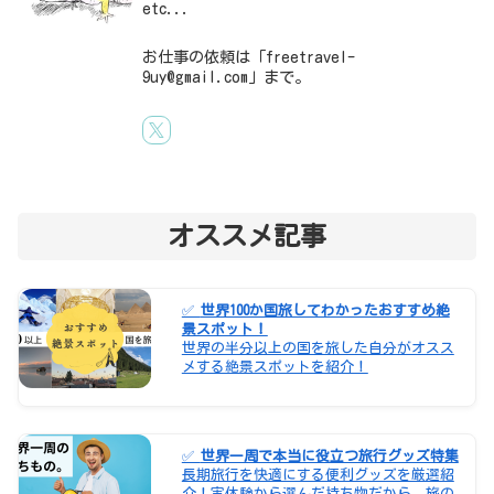
etc...
お仕事の依頼は「freetravel-
9uy@gmail.com」まで。
オススメ記事
✅
世界100か国旅してわかったおすすめ絶
景スポット！
世界の半分以上の国を旅した自分がオスス
メする絶景スポットを紹介！
✅
世界一周で本当に役立つ旅行グッズ特集
長期旅行を快適にする便利グッズを厳選紹
介！実体験から選んだ持ち物だから、旅の