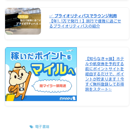
✅
プライオリティパスでラウンジ利用
【年1.1万で発行！】旅行で優雅に過ごせ
るプライオリティパスの紹介
【知らなきゃ損】ホテ
ルや航空券を予約する
前にポイントサイトを
経由するだけで、ポイ
ントが貯まります！今
すぐ無料登録してお得
旅をスタート✨
未分類
電子書籍