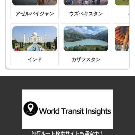
い？
アゼルバイジャン
ウズベキスタン
キ
インド
カザフスタン
旅行ルート検索サイトも運営中！