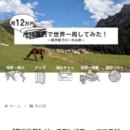
世界一周ル
グッズ
海外キャッ
世界一周費
国別リスト
ート
シング
用
goods
countries
mytravel
cash
mybudget
ホーム
未分類