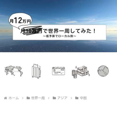
世界一周ル
グッズ
海外キャッ
世界一周費
国別リスト
ート
シング
用
goods
countries
mytravel
cash
mybudget
ホーム
世界一周
アジア
中国