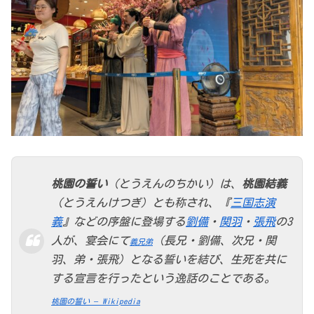
桃園の誓い
（とうえんのちかい）は、
桃園結義
（とうえんけつぎ）とも称され、『
三国志演
義
』などの序盤に登場する
劉備
・
関羽
・
張飛
の3
人が、宴会にて
（長兄・劉備、次兄・関
義兄弟
羽、弟・張飛）となる誓いを結び、生死を共に
する宣言を行ったという逸話のことである。
桃園の誓い – Wikipedia