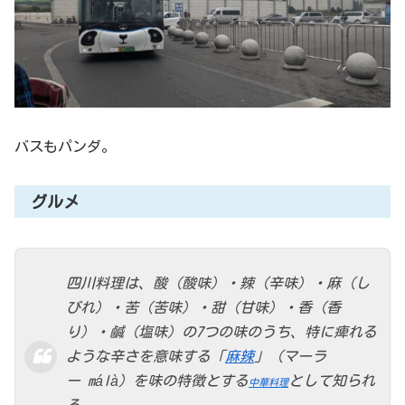
バスもパンダ。
グルメ
四川料理は、酸（酸味）・辣（辛味）・麻（し
びれ）・苦（苦味）・甜（甘味）・香（香
り）・鹹（塩味）の7つの味のうち、特に痺れる
ような辛さを意味する「
麻辣
」（マーラ
ー málà）を味の特徴とする
として知られ
中華料理