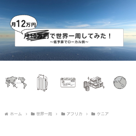
世界一周ル
グッズ
海外キャッ
世界一周費
国別リスト
ート
シング
用
goods
countries
mytravel
cash
mybudget
ホーム
世界一周
アフリカ
ケニア