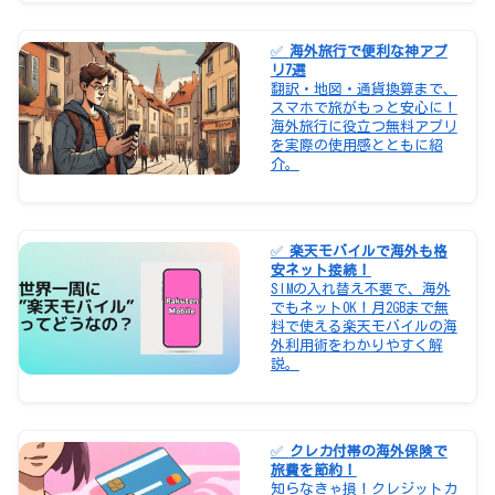
✅
海外旅行で便利な神アプ
リ7選
翻訳・地図・通貨換算まで、
スマホで旅がもっと安心に！
海外旅行に役立つ無料アプリ
を実際の使用感とともに紹
介。
✅
楽天モバイルで海外も格
安ネット接続！
SIMの入れ替え不要で、海外
でもネットOK！月2GBまで無
料で使える楽天モバイルの海
外利用術をわかりやすく解
説。
✅
クレカ付帯の海外保険で
旅費を節約！
知らなきゃ損！クレジットカ