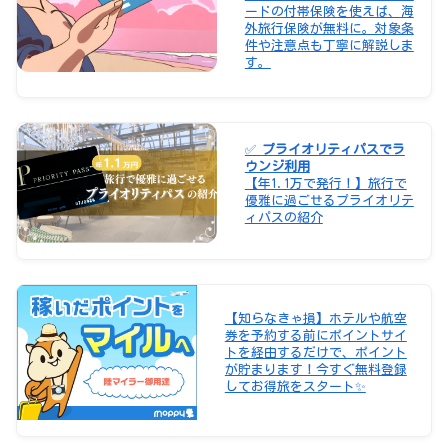
ードの付帯保険を使えば、海
外旅行保険が無料に。対象条
件や注意点も丁寧に解説しま
す。
✅
プライオリティパスでラ
ウンジ利用
【年1.1万で発行！】旅行で
優雅に過ごせるプライオリテ
ィパスの紹介
【知らなきゃ損】ホテルや航空
券を予約する前にポイントサイ
トを経由するだけで、ポイント
が貯まります！今すぐ無料登録
してお得旅をスタート✨