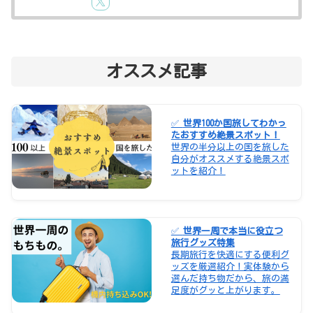
オススメ記事
✅
世界100か国旅してわかっ
たおすすめ絶景スポット！
世界の半分以上の国を旅した
自分がオススメする絶景スポ
ットを紹介！
✅
世界一周で本当に役立つ
旅行グッズ特集
長期旅行を快適にする便利グ
ッズを厳選紹介！実体験から
選んだ持ち物だから、旅の満
足度がグッと上がります。